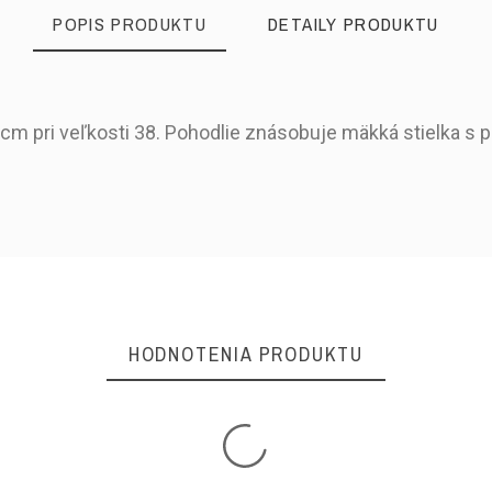
POPIS PRODUKTU
DETAILY PRODUKTU
 cm pri veľkosti 38. Pohodlie znásobuje mäkká stielka s
Jar/Leto
Okrúhla
HODNOTENIA PRODUKTU
Plná päta
Eko koža
Textil