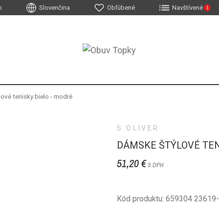
o
Slovenčina
Obľúbené
Navštívené
1
ové tenisky bielo - modré
S.OLIVER
DÁMSKE ŠTÝLOVÉ TEN
51,20 €
S DPH
Kód produktu: 659304 23619