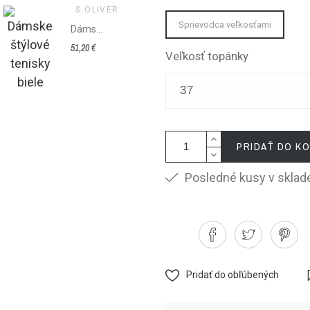
S.OLIVER
S.OLIVER
Sprievodca veľkosťami
Dámske štýlové tenisky biele
Dámske štýlové tenisky bielo - modré
51,20 €
59,95 €
Veľkosť topánky
PRIDAŤ DO KO
Posledné kusy v sklad
Pridať do obľúbených