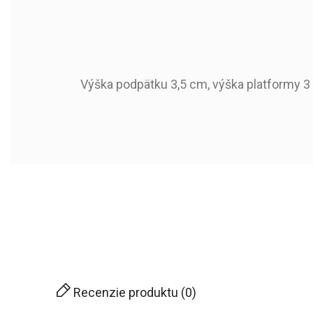
Výška podpätku 3,5 cm, výška platformy 3
659304
Kód produktu:
2023-03-22
Dostupné od:
Sezóna
Typ Špice
Typ Päty
Zvršok
Recenzie produktu (0)
Podšívka