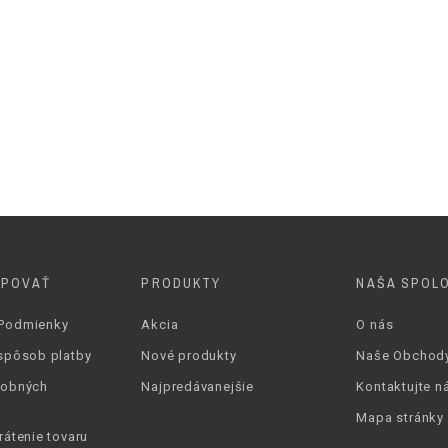
Textil
S pamäťovou penou
Platforma
1-4 cm
3,5 cm
Biela
UPOVAŤ
PRODUKTY
NAŠA SPOL
Modrá
Podmienky
Akcia
O nás
SOFT FOAM SO
spôsob platby
Nové produkty
Naše Obchod
sobných
Najpredávanejšie
Kontaktujte n
Mapa stránky
rátenie tovaru