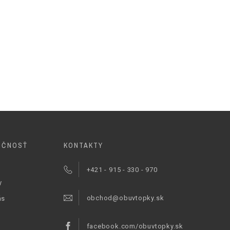
OČNOSŤ
KONTAKTY
+421 - 915 - 330 - 970
y
obchod@obuvtopky.sk
ás
facebook.com/obuvtopky.sk