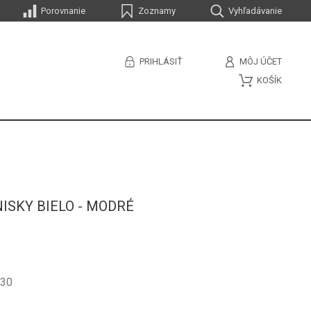
Porovnanie
Zoznamy
Vyhľadávanie
PRIHLÁSIŤ
MÔJ ÚČET
KOŠÍK
ISKY BIELO - MODRÉ
-30