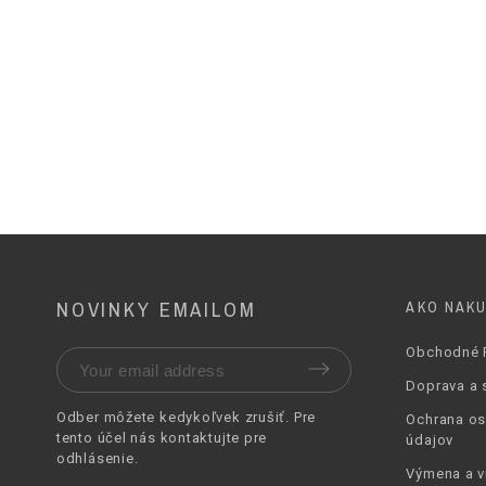
Stielka Materiál
Stielka Typ
Podošva
Podpätok Výška
Platforma Výška
Farba
NOVINKY EMAILOM
AKO NAK
Obchodné 
Technológie
Doprava a 
Odber môžete kedykoľvek zrušiť. Pre
Ochrana o
tento účel nás
kontaktujte pre
údajov
odhlásenie
.
Výmena a v