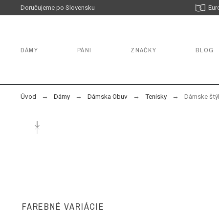
Doručujeme po Slovensku
Eur
DÁMY
PÁNI
ZNAČKY
BLOG
Úvod
Dámy
Dámska Obuv
Tenisky
Dámske štýl
FAREBNÉ VARIÁCIE