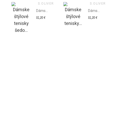
S.OLIVER
S.OLIVER
Dámske štýlové tenisky šedo - biele
Dámske štýlové tenisky bielo - modré
51,20 €
51,20 €