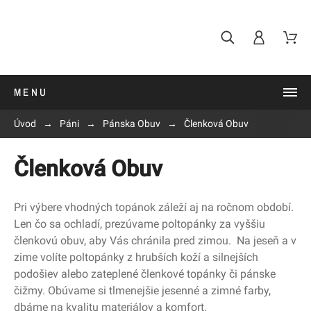
MENU
Úvod
Páni
Pánska Obuv
Členková Obuv
Členková Obuv
Pri výbere vhodných topánok záleží aj na ročnom období.
Len čo sa ochladí, prezúvame poltopánky za vyššiu
členkovú obuv, aby Vás chránila pred zimou. Na jeseň a v
zime volíte poltopánky z hrubších koží a silnejších
podošiev alebo zateplené členkové topánky či pánske
čižmy. Obúvame si tlmenejšie jesenné a zimné farby,
dbáme na kvalitu materiálov a komfort.