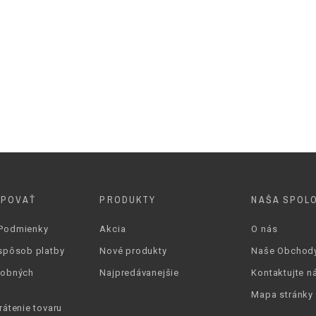
Koža
Platforma
4-7 cm
Zlatá
TOUCH IT
UPOVAŤ
PRODUKTY
NAŠA SPOL
Podmienky
Akcia
O nás
spôsob platby
Nové produkty
Naše Obchod
sobných
Najpredávanejšie
Kontaktujte n
Mapa stránky
rátenie tovaru