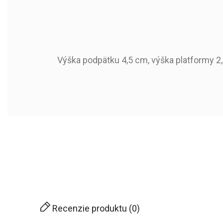
Výška podpätku 4,5 cm, výška platformy 2,
683308
Kód produktu:
2024-06-02
Dostupné od:
Sezóna
Typ Špice
Typ Päty
Zvršok
Recenzie produktu (0)
Podšívka