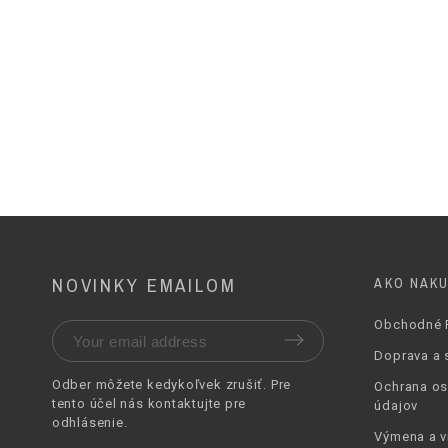
Stielka Materiál
Podošva
Podpätok Výška
Farba
Technológie
NOVINKY EMAILOM
AKO NAK
Obchodné 
Doprava a 
Odber môžete kedykoľvek zrušiť. Pre
Ochrana o
tento účel nás
kontaktujte pre
údajov
odhlásenie
.
Výmena a v