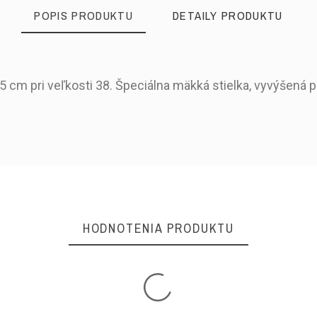
POPIS PRODUKTU
DETAILY PRODUKTU
5 cm pri veľkosti 38. Špeciálna mäkká stielka, vyvýšená 
Jar/Leto
Otvorená špička
HODNOTENIA PRODUKTU
Voľná päta
Koža hladká
Textil