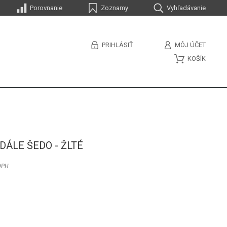
Porovnanie
Zoznamy
Vyhľadávanie
PRIHLÁSIŤ
MÔJ ÚČET
KOŠÍK
ÁLE ŠEDO - ŽLTÉ
DPH