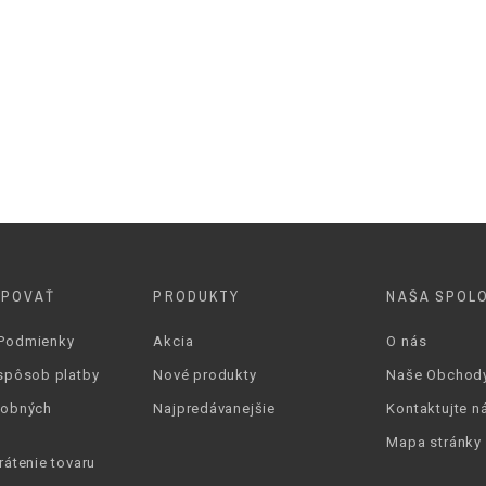
Podpätok
7-10 cm
Tenký
Šedá
Žltá
UPOVAŤ
PRODUKTY
NAŠA SPOL
Podmienky
Akcia
O nás
spôsob platby
Nové produkty
Naše Obchod
sobných
Najpredávanejšie
Kontaktujte n
Mapa stránky
rátenie tovaru