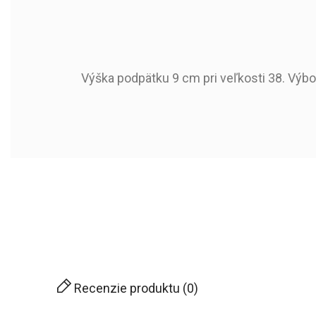
Výška podpätku 9 cm pri veľkosti 38. Výbo
581510
Kód produktu:
2020-05-31
Dostupné od:
Sezóna
Typ Špice
Typ Päty
Zvršok
Podšívka
Recenzie produktu (0)
Stielka Materiál