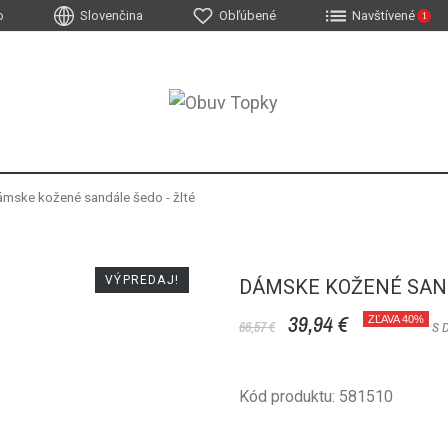
o
Slovenčina
Obľúbené
Navštívené
1
mske kožené sandále šedo - žlté
VÝPREDAJ!
DÁMSKE KOŽENÉ SAND
39,94 €
ZĽAVA 40%
66,57 €
S 
Kód produktu: 581510