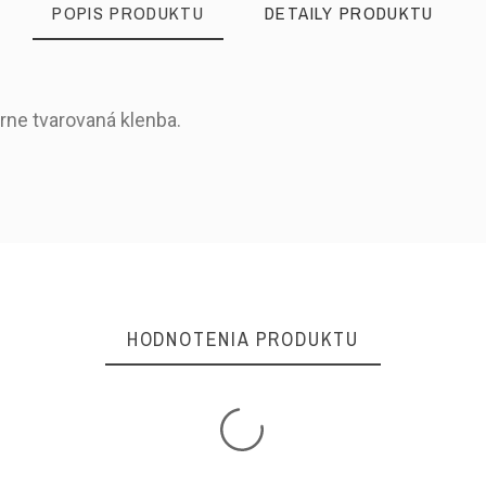
POPIS PRODUKTU
DETAILY PRODUKTU
rne tvarovaná klenba.
Jar/Leto
Otvorená špička
Remienok
HODNOTENIA PRODUKTU
Koža brúsená
Koža
Koža