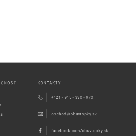
OČNOSŤ
KONTAKTY
+421 - 915 - 330 - 970
y
obchod@obuvtopky.sk
ás
facebook.com/obuvtopky.sk