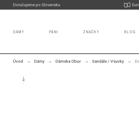
Doručujeme po Slovensku
Eur
DÁMY
PÁNI
ZNAČKY
BLOG
Úvod
Dámy
Dámska Obuv
Sandále / Vsuvky
Dá