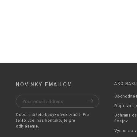
Podošva
Podpätok Výška
Podpätok Hrúbka
Farba
NOVINKY EMAILOM
AKO NAK
Obchodné 
Doprava a 
Odber môžete kedykoľvek zrušiť. Pre
Ochrana o
tento účel nás
kontaktujte pre
údajov
odhlásenie
.
Výmena a v