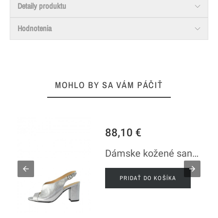
Detaily produktu
Hodnotenia
MOHLO BY SA VÁM PÁČIŤ
88,10 €
e
Dámske kožené sandále strieborné
PRIDAŤ DO KOŠÍKA