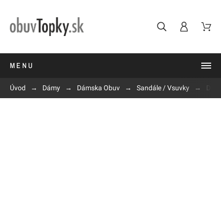
MENU
Úvod
Dámy
Dámska Obuv
Sandále / Vsuvky
Dáms