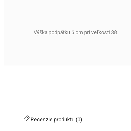
Výška podpätku 6 cm pri veľkosti 38.
570907
Kód produktu:
2020-05-31
Dostupné od:
Sezóna
Typ Špice
Typ Päty
Zvršok
Podšívka
Recenzie produktu (0)
Stielka Materiál