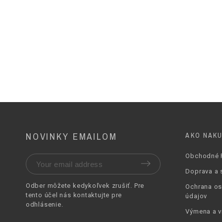
Podošva
Podpätok Výška
Podpätok Hrúbka
Farba
NOVINKY EMAILOM
AKO NAK
Obchodné 
Doprava a 
Odber môžete kedykoľvek zrušiť. Pre
Ochrana o
tento účel nás
kontaktujte pre
údajov
odhlásenie
.
Výmena a v