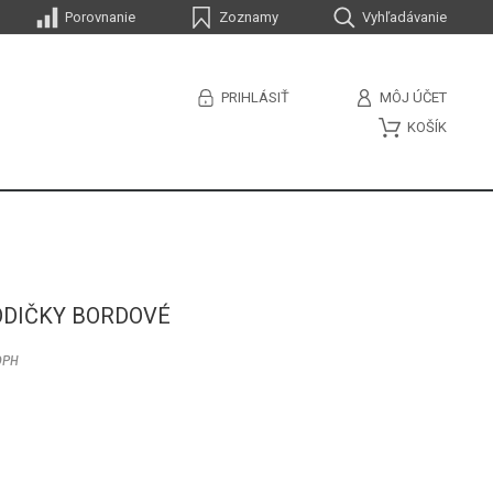
Porovnanie
Zoznamy
Vyhľadávanie
PRIHLÁSIŤ
MÔJ ÚČET
KOŠÍK
ODIČKY BORDOVÉ
DPH