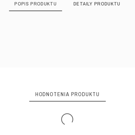
POPIS PRODUKTU
DETAILY PRODUKTU
Celý rok
Okrúhla
Plná päta
HODNOTENIA PRODUKTU
Koža brúsená
Koža
Koža