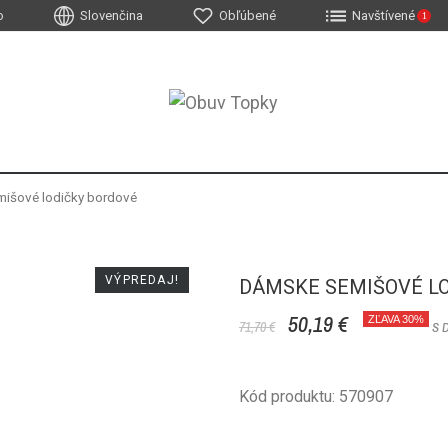
o
Slovenčina
Obľúbené
Navštívené
1
išové lodičky bordové
VÝPREDAJ!
DÁMSKE SEMIŠOVÉ L
50,19 €
ZĽAVA 30%
71,70 €
S 
Kód produktu: 570907