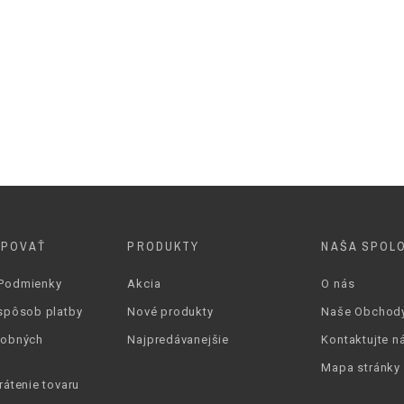
Podpätok
7-10 cm
Hrubý
Bordová
UPOVAŤ
PRODUKTY
NAŠA SPOL
Podmienky
Akcia
O nás
spôsob platby
Nové produkty
Naše Obchod
sobných
Najpredávanejšie
Kontaktujte n
Mapa stránky
rátenie tovaru