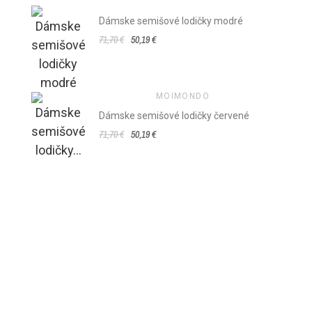
Dámske semišové lodičky modré
71,70 €
50,19 €
MOIMONDO
Dámske semišové lodičky červené
71,70 €
50,19 €