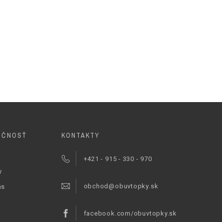
OČNOSŤ
KONTAKTY
+421 - 915 - 330 - 970
y
obchod@obuvtopky.sk
ás
facebook.com/obuvtopky.sk