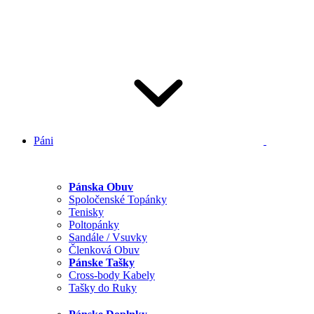
Páni
Pánska Obuv
Spoločenské Topánky
Tenisky
Poltopánky
Sandále / Vsuvky
Členková Obuv
Pánske Tašky
Cross-body Kabely
Tašky do Ruky