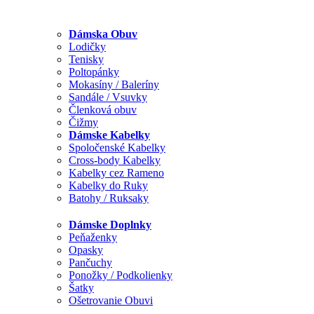
Dámska Obuv
Lodičky
Tenisky
Poltopánky
Mokasíny / Baleríny
Sandále / Vsuvky
Členková obuv
Čižmy
Dámske Kabelky
Spoločenské Kabelky
Cross-body Kabelky
Kabelky cez Rameno
Kabelky do Ruky
Batohy / Ruksaky
Dámske Doplnky
Peňaženky
Opasky
Pančuchy
Ponožky / Podkolienky
Šatky
Ošetrovanie Obuvi