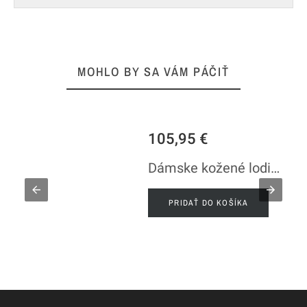
MOHLO BY SA VÁM PÁČIŤ
105,95 €
é
Dámske kožené lodičky béžové
PRIDAŤ DO KOŠÍKA