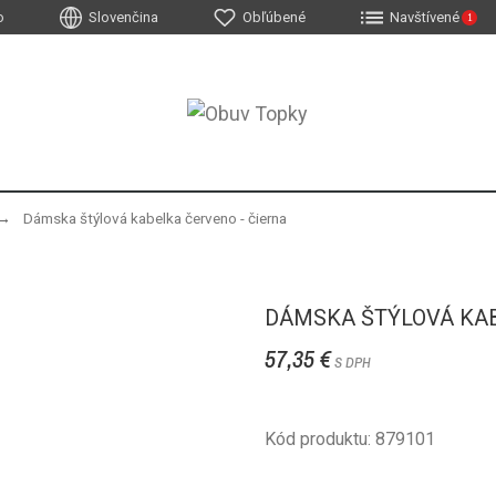
o
Slovenčina
Obľúbené
Navštívené
1
Dámska štýlová kabelka červeno - čierna
DÁMSKA ŠTÝLOVÁ KAB
57,35 €
S DPH
Kód produktu: 879101