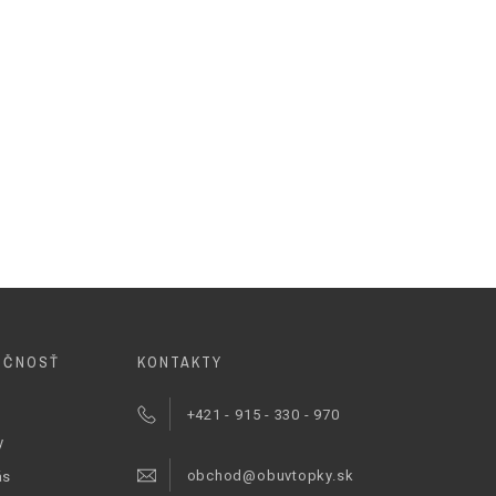
OČNOSŤ
KONTAKTY
+421 - 915 - 330 - 970
y
obchod@obuvtopky.sk
ás