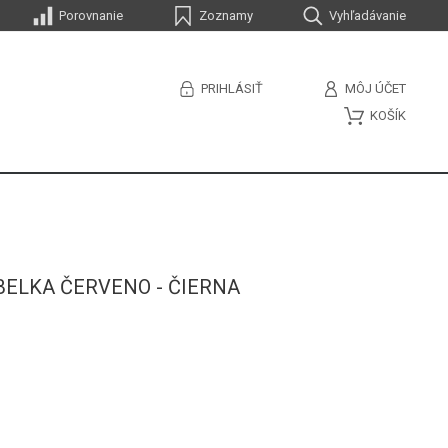
Porovnanie
Zoznamy
Vyhľadávanie
PRIHLÁSIŤ
MÔJ ÚČET
KOŠÍK
ELKA ČERVENO - ČIERNA