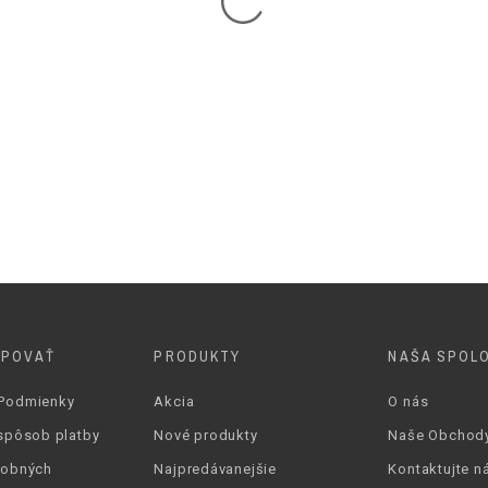
12 cm
Zips
Nie
Áno
145 cm
Áno
23 cm
UPOVAŤ
PRODUKTY
NAŠA SPOL
2 vrecka
Podmienky
Akcia
O nás
1 vrecko
spôsob platby
Nové produkty
Naše Obchod
sobných
Najpredávanejšie
Kontaktujte n