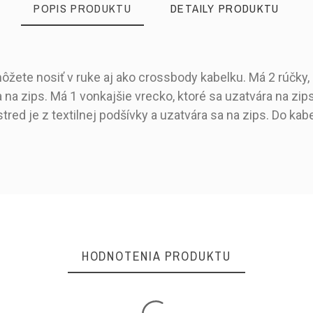
POPIS PRODUKTU
DETAILY PRODUKTU
ôžete nosiť v ruke aj ako crossbody kabelku. Má 2 rúčky, 
na zips. Má 1 vonkajšie vrecko, ktoré sa uzatvára na zips.
ostred je z textilnej podšívky a uzatvára sa na zips. Do k
Béžová
Červená
Čierna
Eko koža
42 cm
HODNOTENIA PRODUKTU
31 cm