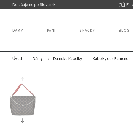
Doručujeme po Slovensku
Eur
DÁMY
PÁNI
ZNAČKY
BLOG
Úvod
Dámy
Dámske Kabelky
Kabelky cez Rameno