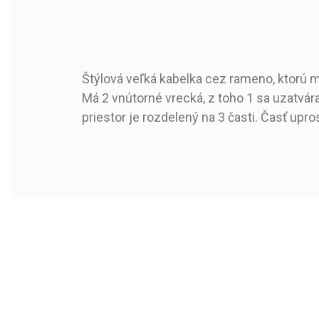
Štýlová veľká kabelka cez rameno, ktorú m
879101
Kód produktu:
Má 2 vnútorné vrecká, z toho 1 sa uzatvára 
2021-12-01
Dostupné od:
priestor je rozdelený na 3 časti. Časť upr
Farba
Materiál
Rozmer - Šírka
Rozmer - Výška