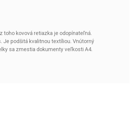
z toho kovová retiazka je odopínateľná.
 Je podšitá kvalitnou textíliou. Vnútorný
abelky sa zmestia dokumenty veľkosti A4.