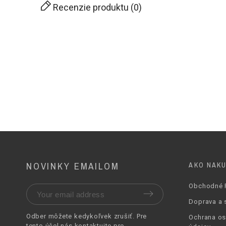
Rozmer - Hĺbka
Recenzie produktu (0)
Spôsob Zapínania
Ramienka Na Plecia
Nastaviteľné Ramienko
Max Dĺžka Ramienka
Rúčka
Výška Rúčky
NOVINKY EMAILOM
AKO NAK
Vnútorné Vrecká
Obchodné 
Vonkajšie Vrecká
Doprava a 
Odber môžete kedykoľvek zrušiť. Pre
Ochrana o
tento účel nás
kontaktujte pre